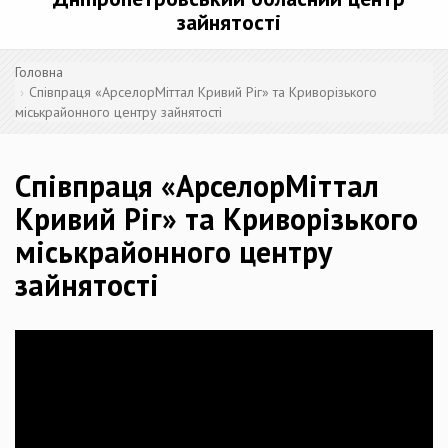
зайнятості
Головна
Співпраця «АрселорМіттал Кривий Ріг» та Криворізького
міськрайонного центру зайнятості
Співпраця «АрселорМіттал
Кривий Ріг» та Криворізького
міськрайонного центру
зайнятості