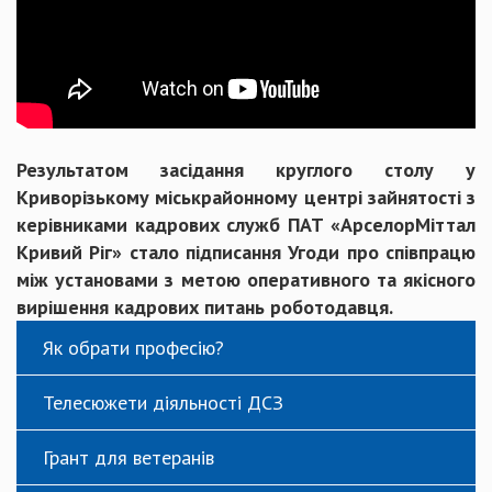
Результатом засідання круглого столу у
Криворізькому міськрайонному центрі зайнятості з
керівниками кадрових служб ПАТ «АрселорМіттал
Кривий Ріг» стало підписання Угоди про співпрацю
між установами з метою оперативного та якісного
вирішення кадрових питань роботодавця.
Як обрати професію?
Телесюжети діяльності ДСЗ
Грант для ветеранів