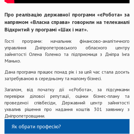
Про реалізацію державної програми «єРобота» за
напрямом «Власна справа» говорили на телеканалі
Відкритий у програмі «Шах і мат».
Гості програми: начальник фінансово-аналітичного
управління Дніпропетровського обласного центру
зайнятості Олена Голенко та підприємиця з Дніпра Інга
Манько.
Дана програма працює понад рік і за цей час стала досить
затребуваною в середньому та малому бізнесі.
Загалом, від початку дії «єРобота», за підсумками
перевірки ділової репутації, оцінки бізнес-плану та
проведеної співбесіди, Державний центр зайнятості
ухвалив рішення про надання коштів 301 заявнику з
Дніпропетровщини.
Як обрати професію?