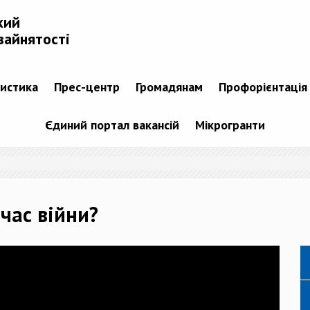
кий
зайнятості
тистика
Прес-центр
Громадянам
Профорієнтація
Єдиний портал вакансій
Мікрогранти
час війни?