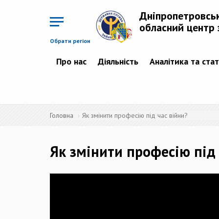
Перейти
до
Дніпропетровсь
основного
матеріалу
обласний центр 
Обрати регіон
Про нас
Діяльність
Аналітика та ста
Головна
Як змінити професію під час війни?
Як змінити професію під 