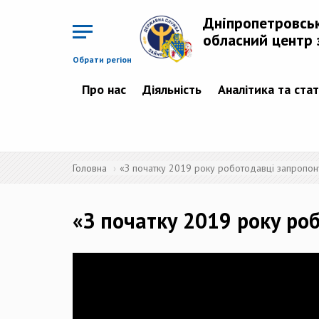
Перейти
до
Дніпропетровсь
основного
матеріалу
обласний центр 
Обрати регіон
Про нас
Діяльність
Аналітика та ста
Головна
«З початку 2019 року роботодавці запропону
«З початку 2019 року ро