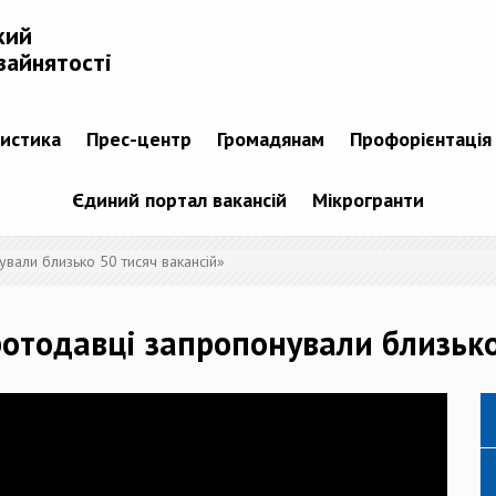
кий
зайнятості
тистика
Прес-центр
Громадянам
Профорієнтація
Єдиний портал вакансій
Мікрогранти
вали близько 50 тисяч вакансій»
ботодавці запропонували близько