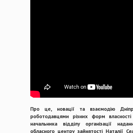
Про це, новації та взаємодію Дніпр
роботодавцями різних форм власності
начальника відділу організації нада
обласного центру зайнятості Наталії С