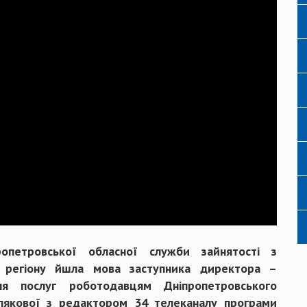
опетровської обласної служби зайнятості з
 регіону йшла мова заступника директора –
ння послуг роботодавцям Дніпропетровського
елякової з редактором 34 телеканалу програми