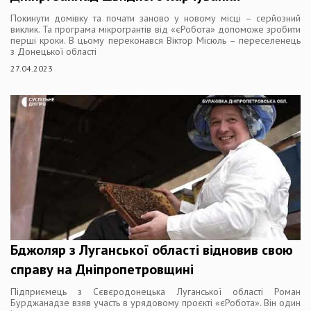
Покинути домівку та почати заново у новому місці – серйозний
виклик. Та програма мікрогрантів від «єРобота» допоможе зробити
перші кроки. В цьому переконався Віктор Місюль – переселенець
з Донецької області
27.04.2023
Бджоляр з Луганської області відновив свою
справу на Дніпропетровщині
Підприємець з Сєвєродонецька Луганської області Роман
Бурджанадзе взяв участь в урядовому проєкті «єРобота». Він один