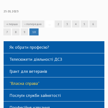
25.01.2023
« перша
‹ попередня
…
2
3
4
5
6
7
8
9
10
Як обрати професію?
Телесюжети діяльності ДСЗ
Грант для ветеранів
"Власна справа"
Послуги служби зайнятості
Професійне навчання