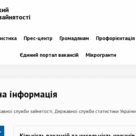
кий
зайнятості
тистика
Прес-центр
Громадянам
Профорієнтація
Єдиний портал вакансій
Мікрогранти
на інформація
авної служби зайнятості, Державної служби статистики України,
Кількість вакансій та чисельність шукачі